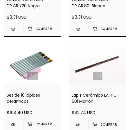
DP.CR.720 Negro
DP.CR.801 Blanco
$3.31 USD
$3.31 USD
1
/
10
1
/
3
Set de 10 lápices
Lápiz Cerámico LA-HC-
cerámicos
601 Marrón
$104.40 USD
$32.74 USD