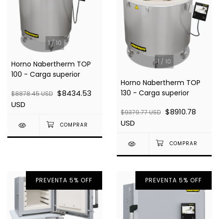
1
/
10
1
/
10
Horno Nabertherm TOP
100 - Carga superior
Horno Nabertherm TOP
$8434.53
130 - Carga superior
$8878.45 USD
USD
$8910.78
$9379.77 USD
USD
PREVENTA 5% OFF
PREVENTA 5% OFF