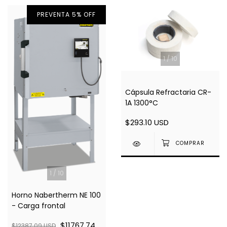
PREVENTA 5% OFF
1
/
10
Cápsula Refractaria CR-
1A 1300°C
$293.10 USD
1
/
10
Horno Nabertherm NE 100
- Carga frontal
$11767.74
$12387.09 USD