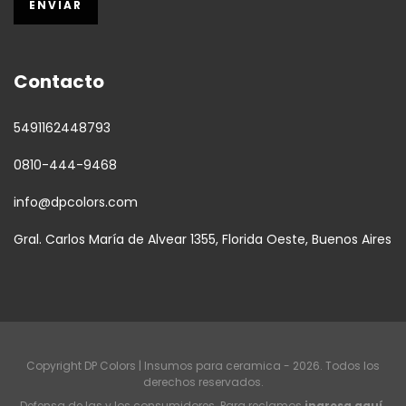
Contacto
5491162448793
0810-444-9468
info@dpcolors.com
Gral. Carlos María de Alvear 1355, Florida Oeste, Buenos Aires
Copyright DP Colors | Insumos para ceramica - 2026. Todos los
derechos reservados.
Defensa de las y los consumidores. Para reclamos
ingresa aquí.