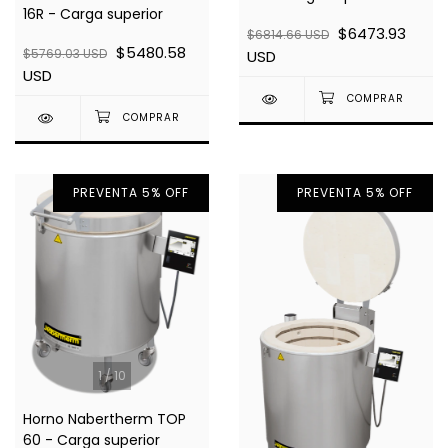
16R - Carga superior
$6473.93
$6814.66 USD
$5480.58
$5769.03 USD
USD
USD
PREVENTA 5% OFF
PREVENTA 5% OFF
1
/
10
Horno Nabertherm TOP
60 - Carga superior