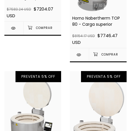
1
/
10
$7204.07
$7583.24 USD
USD
Horno Nabertherm TOP
80 - Carga superior
$7746.47
$8154.17 USD
USD
PREVENTA 5% OFF
PREVENTA 5% OFF