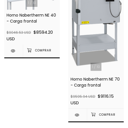
1
/
10
Horno Nabertherm NE 40
- Carga frontal
$8594.20
$9046.53 USD
USD
1
/
10
Horno Nabertherm NE 70
- Carga frontal
$9116.15
$9595.94 USD
USD