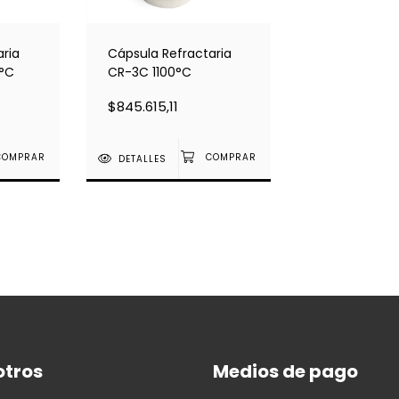
Cápsula Refractaria
aria
CR-3C 1100°C
0°C
$845.615,11
DETALLES
otros
Medios de pago