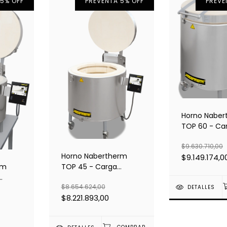
 5% OFF
PREVENTA 5% OFF
PREVE
Horno Naber
TOP 60 - Ca
superior
$9.630.710,00
Horno Nabertherm
$9.149.174,0
rm
TOP 45 - Carga
superior
$8.654.624,00
DETALLES
$8.221.893,00