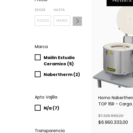
PREVENTA
DESDE
HASTA
Marca
Mailin Estudio
Ceramico (5)
Nabertherm (2)
Apto Vajilla
Horno Naberthe
TOP 16R - Carga
N/a (7)
superior
$7.326.666,00
$6.960.333,00
Transparencia