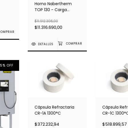
Horno Nabertherm
TOP 130 - Carga
superior
$11.912.306,00
$11.316.690,00
DETALLES
 5% OFF
Cápsula Refractaria
Cápsula Refr
CR-1A 1300°C
CR-1C 1300°
$372.232,94
$518.899,57