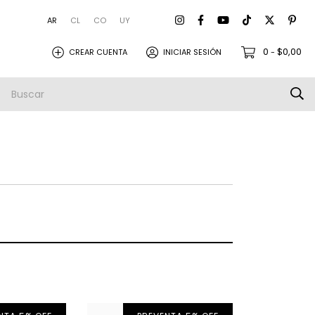
AR
CL
CO
UY
0
$0,00
CREAR CUENTA
INICIAR SESIÓN
-
amistas
Empresa
Envios