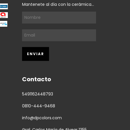
Mantenete al día con la cerámica...
Contacto
5491162448793
0810-444-9468
info@dpcolors.com
Gral. Carlos María de Alvear 1355,