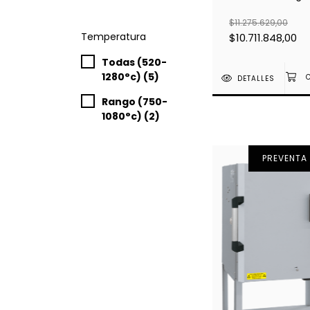
superior
$11.275.629,00
Temperatura
$10.711.848,00
Todas (520-
1280°c) (5)
DETALLES
Rango (750-
1080°c) (2)
PREVENTA