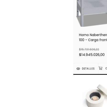
Horno Naberthe
100 - Carga fron
$15.731.606,32
$14.945.026,00
DETALLES