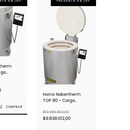
NTA 5% OFF
PREVENTA 5% OFF
therm
rga
0
Horno Nabertherm
TOP 80 - Carga
superior
$10.355.802,00
$9.838.012,00