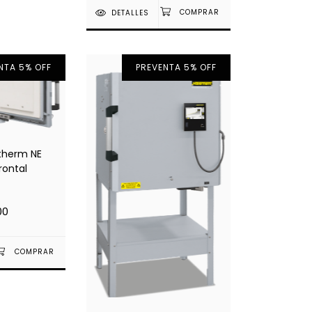
DETALLES
NTA 5% OFF
PREVENTA 5% OFF
therm NE
rontal
00