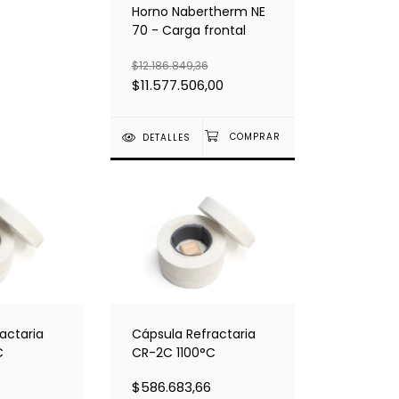
Horno Nabertherm NE
70 - Carga frontal
$12.186.849,36
$11.577.506,00
DETALLES
actaria
Cápsula Refractaria
C
CR-2C 1100°C
$586.683,66