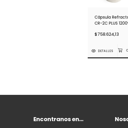
Cápsula Refract
CR-2C PLUS 120
$758.624,13
DETALLES
Encontranos en...
Nos