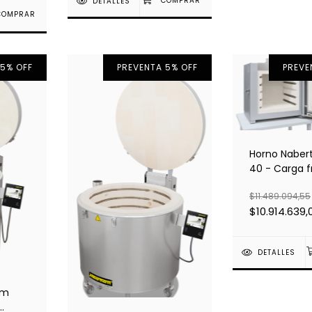
DETALLES
 5% OFF
PREVENTA 5% OFF
PREVE
Horno Naber
40 - Carga f
$11.489.094,55
$10.914.639,
DETALLES
rm