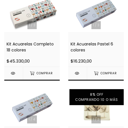
1
/
3
1
/
3
Kit Acuarelas Completo
Kit Acuarelas Pastel 6
18 colores
colores
$45.330,00
$16.230,00
COMPRAR
COMPRAR
8% OFF
COMPRANDO 10 O MÁS
1
/
4
1
/
3