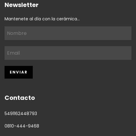
Newsletter
Mantenete al día con la cerámica...
Contacto
5491162448793
0810-444-9468