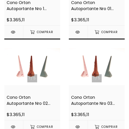
Cono Orton
Cono Orton
Autoportante Nro 1
Autoportante Nro 01
(1154°C)
(1138°C)
$3.365,11
$3.365,11
COMPRAR
COMPRAR
1
/
5
1
/
5
Cono Orton
Cono Orton
Autoportante Nro 02
Autoportante Nro 03
(1122°C)
(1104°C)
$3.365,11
$3.365,11
COMPRAR
COMPRAR