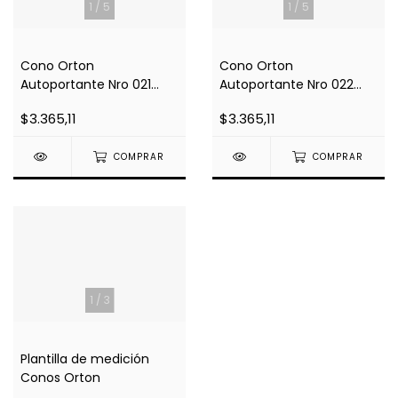
1
/
5
1
/
5
Cono Orton
Cono Orton
Autoportante Nro 021
Autoportante Nro 022
(617°C)
(590°C)
$3.365,11
$3.365,11
COMPRAR
COMPRAR
1
/
3
Plantilla de medición
Conos Orton