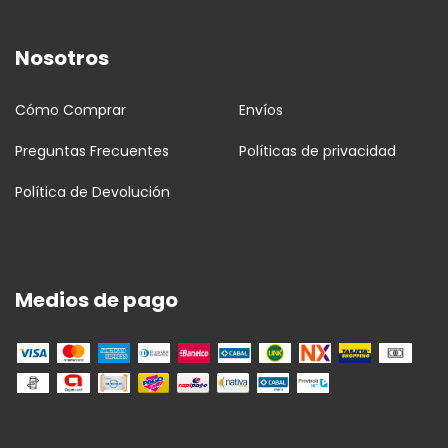
Nosotros
Cómo Comprar
Envíos
Preguntas Frecuentes
Políticas de privacidad
Política de Devolución
Medios de pago