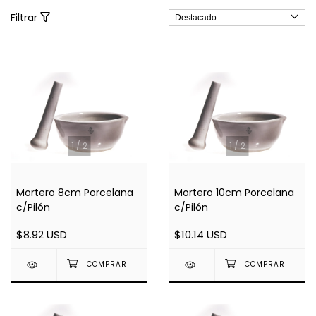
Filtrar
1
/
2
1
/
2
Mortero 8cm Porcelana
Mortero 10cm Porcelana
c/Pilón
c/Pilón
$8.92 USD
$10.14 USD