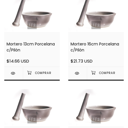
1
/
2
1
/
2
Mortero 13cm Porcelana
Mortero 16cm Porcelana
c/Pilón
c/Pilón
$14.66 USD
$21.73 USD
1
/
2
1
/
2