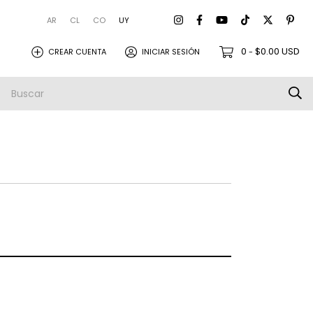
AR
CL
CO
UY
0
$0.00 USD
CREAR CUENTA
INICIAR SESIÓN
-
amistas
Empresa
Envios