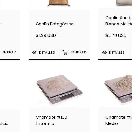
Caolín Sur de
a
Caolín Patagónico
Blanco Molid
$1.99 USD
$2.70 USD
COMPRAR
DETALLES
COMPRAR
DETALLES
Chamote #100
Chamote #1
lcio
Entrefino
Medio