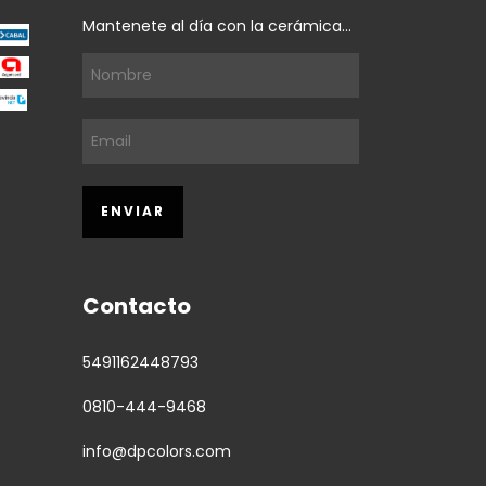
Mantenete al día con la cerámica...
Contacto
5491162448793
0810-444-9468
info@dpcolors.com