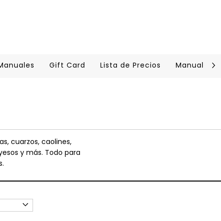
 Manuales
Gift Card
Lista de Precios
Manual Cer
as, cuarzos, caolines,
, yesos y más. Todo para
s.