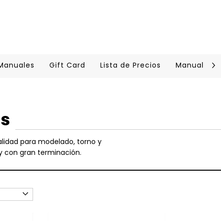
 Manuales
Gift Card
Lista de Precios
Manual Cer
as
alidad para modelado, torno y
 y con gran terminación.