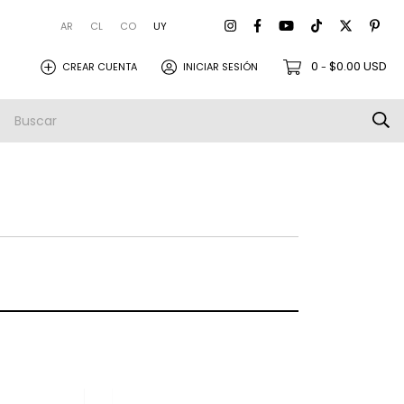
AR
CL
CO
UY
0
$0.00 USD
CREAR CUENTA
INICIAR SESIÓN
-
amistas
Empresa
Envios