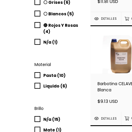
$11.81 USD
⚪ Grises (6)
⚪ Blancos (5)
DETALLES
🔴 Rojos Y Rosas
(4)
N/a (1)
Material
Pasta (10)
Barbotina CELAV
Liquido (6)
Blanca
$9.13 USD
Brillo
DETALLES
N/a (15)
Mate (1)