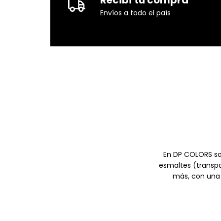
Envíos a todo el país
En DP COLORS so
esmaltes (transp
más, con una 