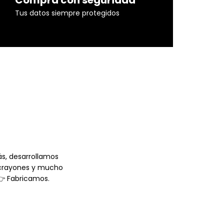
Tus datos siempre protegidos
s, desarrollamos
 crayones y mucho
👉 Fabricamos.