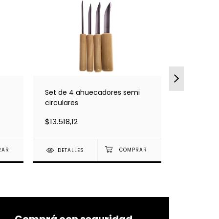
Set de 4 ahuecadores semi
Set de 4 
circulares
clásicos
$13.518,12
$2.501,31
DETALLES
DETALLE
Comprá con seguridad