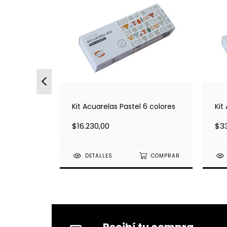
dario
Kit
May + Min
Kit Acuarelas Pastel 6 colores
$33
$16.230,00
DETALLES
COMPRAR
Recibí tu compra