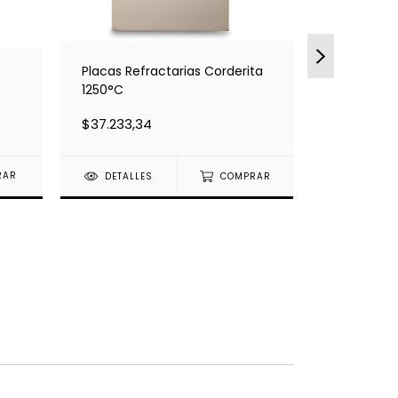
Placas Refractarias Corderita
Soporte pa
1250°C
Grande 3
$37.233,34
$19.769,3
DETALLES
COMPRAR
DETALLE