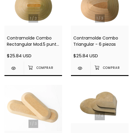
1
/
3
1
/
3
Contramolde Combo
Contramolde Combo
Rectangular Mod.5 punta
Triangular - 6 piezas
Bombé - 6 piezas
$25.84 USD
$25.84 USD
1
/
4
1
/
3