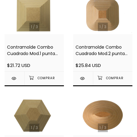
1
/
3
1
/
3
Contramolde Combo
Contramolde Combo
Cuadrado Mod.1 punta
Cuadrado Mod.2 punta
Recta - 5 piezas
Redonda - 6 piezas
$21.72 USD
$25.84 USD
1
/
3
1
/
3