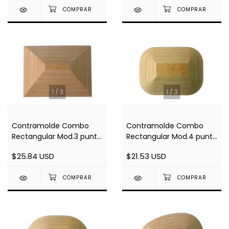
1
/
3
1
/
3
Contramolde Combo
Contramolde Combo
Rectangular Mod.3 punta
Rectangular Mod.4 punta
Recta - 6 piezas
Redonda - 5 piezas
$25.84 USD
$21.53 USD