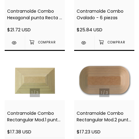
Contramolde Combo
Contramolde Combo
Hexagonal punta Recta -
Ovalado - 6 piezas
5 piezas
$21.72 USD
$25.84 USD
1
/
3
1
/
3
Contramolde Combo
Contramolde Combo
Rectangular Mod.1 punta
Rectangular Mod.2 punta
Recta - 4 piezas
Curva - 4 piezas
$17.38 USD
$17.23 USD