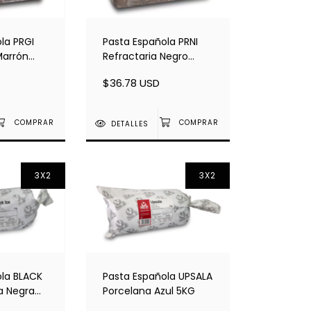
la PRGI
Pasta Española PRNI
Marrón
Refractaria Negro
KG
12,5KG
$36.78 USD
DETALLES
3X2
3X2
ola BLACK
Pasta Española UPSALA
a Negra
Porcelana Azul 5KG