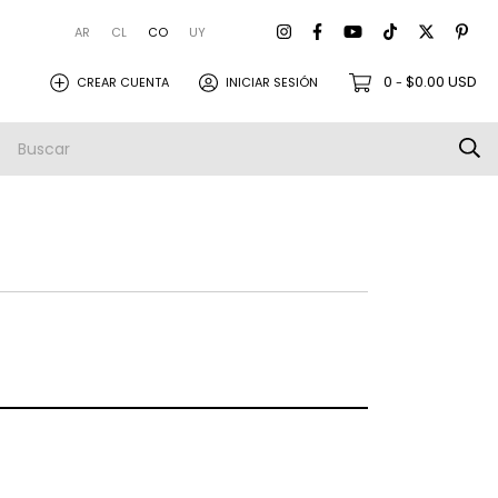
AR
CL
CO
UY
0
$0.00 USD
CREAR CUENTA
INICIAR SESIÓN
-
amistas
Empresa
Envios