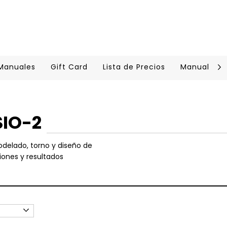
 Manuales
Gift Card
Lista de Precios
Manual Cer
SIO-2
odelado, torno y diseño de
iones y resultados