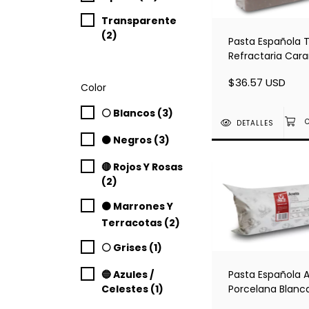
Transparente
(2)
Pasta Española 
Refractaria Car
12,5KG
$36.57 USD
Color
⚪ Blancos (3)
DETALLES
⚫ Negros (3)
🔴 Rojos Y Rosas
(2)
🟤 Marrones Y
Terracotas (2)
⚪ Grises (1)
Pasta Española 
🔵 Azules /
Porcelana Blanc
Celestes (1)