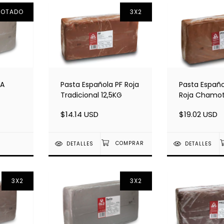
OTADO
3X2
PA
Pasta Española PF Roja
Pasta Españ
Tradicional 12,5KG
Roja Chamo
12,5KG
$14.14 USD
$19.02 USD
S
DETALLES
DETALLES
3X2
3X2