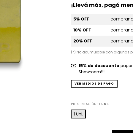
¡Llevá más, pagá men
5% OFF
comprando
10% OFF
comprando
20% OFF
comprando
(*) No acumulable con algunas 
15% de descuento
pagand
Showroom!!!
VER MEDIOS DE PAGO
PRESENTACIÓN:
1 UNI.
1 Uni.