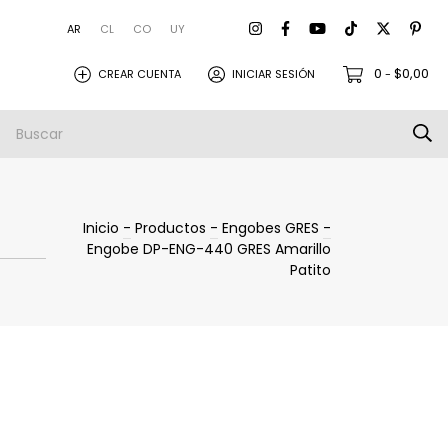
AR
CL
CO
UY
0
$0,00
CREAR CUENTA
INICIAR SESIÓN
-
amistas
Empresa
Envios
Inicio
-
Productos
-
Engobes GRES
-
Engobe DP-ENG-440 GRES Amarillo
Patito