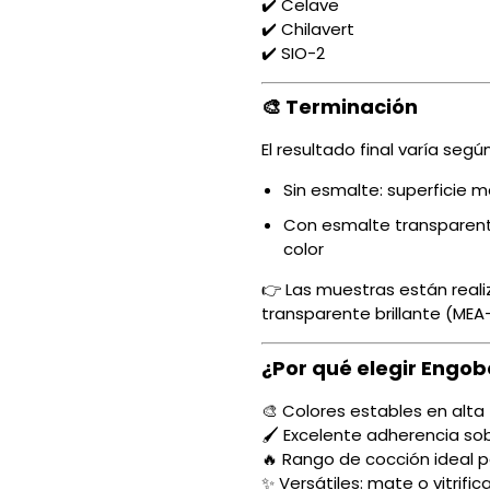
✔️ Celave
✔️ Chilavert
✔️ SIO-2
🎨 Terminación
El resultado final varía seg
Sin esmalte: superficie m
Con esmalte transparente
color
👉 Las muestras están reali
transparente brillante (MEA
¿Por qué elegir Engob
🎨 Colores estables en alt
🖌️ Excelente adherencia so
🔥 Rango de cocción ideal p
✨ Versátiles: mate o vitrifi