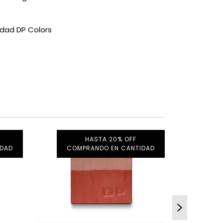
idad DP Colors
HASTA 20% OFF
IDAD
COMPRANDO EN CANTIDAD
COM