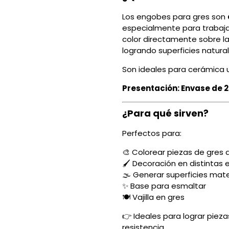
Los engobes para gres son
especialmente para trabaja
color directamente sobre la
logrando superficies natura
Son ideales para cerámica uti
Presentación: Envase de 
¿Para qué sirven?
Perfectos para:
🎨 Colorear piezas de gres 
🖌️ Decoración en distintas 
🌫️ Generar superficies mat
✨ Base para esmaltar
🍽️ Vajilla en gres
👉 Ideales para lograr pieza
resistencia.