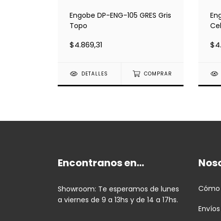
 GRES
Engobe DP-ENG-105 GRES Gris
En
Topo
Ce
$4.869,31
$4
COMPRAR
DETALLES
COMPRAR
Encontranos en...
Nos
Cómo
Showroom: Te esperamos de lunes
a viernes de 9 a 13hs y de 14 a 17hs.
Envíos