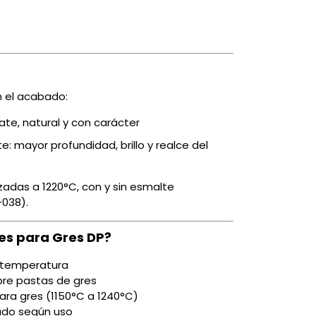
ún el acabado:
ate, natural y con carácter
: mayor profundidad, brillo y realce del
zadas a 1220°C, con y sin esmalte
-038).
es para Gres DP?
a temperatura
bre pastas de gres
ara gres (1150°C a 1240°C)
cado según uso