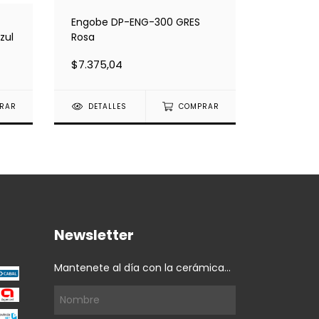
Engobe DP-ENG-300 GRES
Engobe 
zul
Rosa
Negro
$7.375,04
$8.975,
RAR
DETALLES
COMPRAR
DETAL
Newsletter
Mantenete al día con la cerámica...