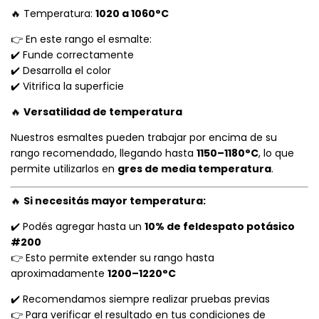
🔥 Temperatura:
1020 a 1060°C
👉 En este rango el esmalte:
✔️ Funde correctamente
✔️ Desarrolla el color
✔️ Vitrifica la superficie
🔥
Versatilidad de temperatura
Nuestros esmaltes pueden trabajar por encima de su
rango recomendado, llegando hasta
1150–1180°C
, lo que
permite utilizarlos en
gres de media temperatura
.
🔥
Si necesitás mayor temperatura:
✔️ Podés agregar hasta un
10% de feldespato potásico
#200
👉 Esto permite extender su rango hasta
aproximadamente
1200–1220°C
✔️ Recomendamos siempre realizar pruebas previas
👉 Para verificar el resultado en tus condiciones de