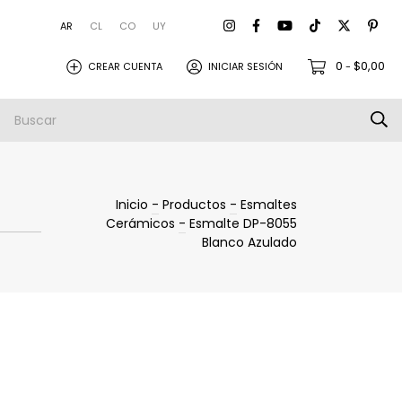
AR
CL
CO
UY
0
$0,00
CREAR CUENTA
INICIAR SESIÓN
-
amistas
Empresa
Envios
Inicio
-
Productos
-
Esmaltes
Cerámicos
-
Esmalte DP-8055
Blanco Azulado