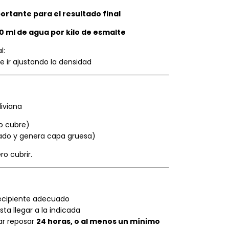
ortante para el resultado final
00 ml de agua por kilo de esmalte
l:
 ir ajustando la densidad
liviana
no cubre)
ado y genera capa gruesa)
ro cubrir.
recipiente adecuado
ta llegar a la indicada
ar reposar
24 horas, o al menos un mínimo