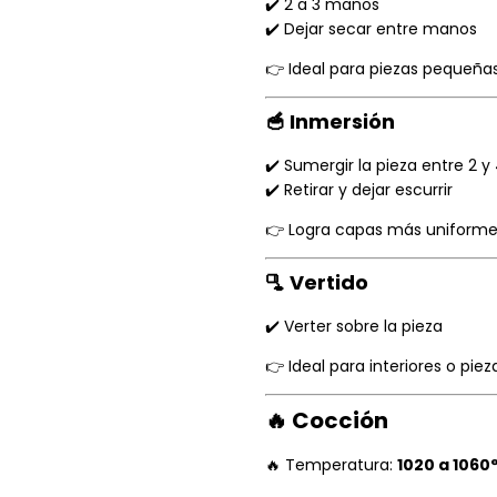
✔️ 2 a 3 manos
✔️ Dejar secar entre manos
👉 Ideal para piezas pequeña
🥣 Inmersión
✔️ Sumergir la pieza entre 2 
✔️ Retirar y dejar escurrir
👉 Logra capas más uniforme
🫗 Vertido
✔️ Verter sobre la pieza
👉 Ideal para interiores o pie
🔥 Cocción
🔥 Temperatura:
1020 a 1060