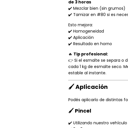
de 3 horas
✔️ Mezclar bien (sin grumos)
✔️ Tamizar en #80 si es nece
Esto mejora:
✔️ Homogeneidad
✔️ Aplicación
✔️ Resultado en horno
🔥
Tip profesional:
👉 Si el esmalte se separa o d
cada 1 kg de esmalte seco. M
estable al instante.
🖌️ Aplicación
Podés aplicarlo de distintas f
🖌️ Pincel
✔️ Utilizando nuestro vehículo