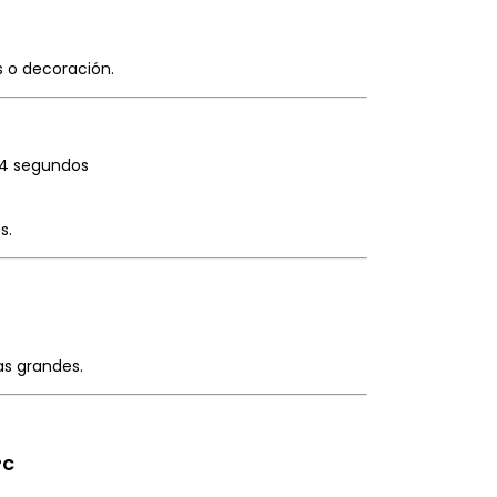
s o decoración.
y 4 segundos
s.
zas grandes.
°C