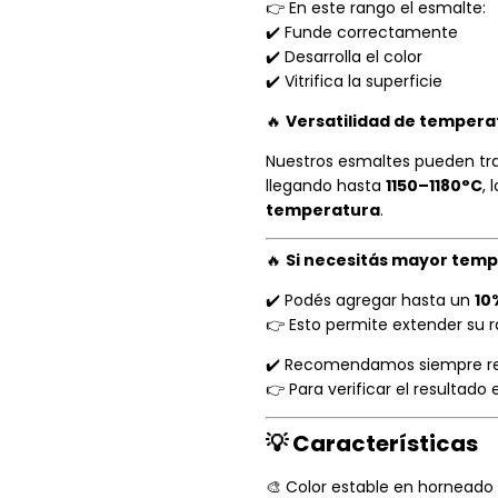
👉 En este rango el esmalte:
✔️ Funde correctamente
✔️ Desarrolla el color
✔️ Vitrifica la superficie
🔥
Versatilidad de tempera
Nuestros esmaltes pueden tr
llegando hasta
1150–1180°C
, 
temperatura
.
🔥
Si necesitás mayor temp
✔️ Podés agregar hasta un
10
👉 Esto permite extender s
✔️ Recomendamos siempre rea
👉 Para verificar el resultad
💡 Características
🎨 Color estable en horneado