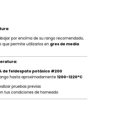
tura
abajar por encima de su rango recomendado,
lo que permite utilizarlos en
gres de media
eratura:
% de feldespato potásico #200
u rango hasta aproximadamente
1200–1220°C
lizar pruebas previas
o en tus condiciones de horneado