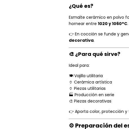
¿Qué es?
Esmalte cerámico en polvo fo
hornear entre
1020 y 1060°C
.
👉 En cocción se funde y ge
decorativa
.
🎨 ¿Para qué sirve?
Ideal para:
🍽️ Vajilla utilitaria
🏺 Cerámica artística
🏺 Piezas utilitarias
🏭 Producción en serie
🎨 Piezas decorativas
👉 Aporta color, protección y 
⚙️ Preparación del 