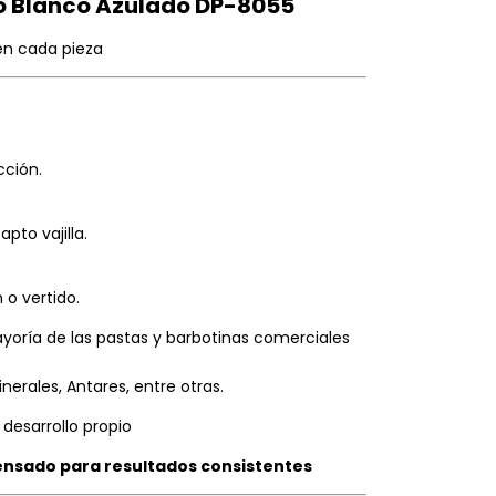
o Blanco Azulado DP-8055
en cada pieza
cción.
apto vajilla.
 o vertido.
yoría de las pastas y barbotinas comerciales
inerales, Antares, entre otras.
 desarrollo propio
ensado para resultados consistentes