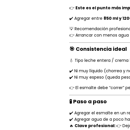
👉
Este es el punto más imp
✔️ Agregar entre
850 ml y 12
💡 Recomendación profesiona
👉 Arrancar con menos agua e
🎯 Consistencia ideal
💧 Tipo leche entera / crema 
✔️ Ni muy líquido (chorrea y 
✔️ Ni muy espeso (queda pes
👉 El esmalte debe “correr” pe
🧪 Paso a paso
✔️ Agregar el esmalte en un 
✔️ Agregar agua de a poco has
🔥
Clave profesional:
👉 Dej