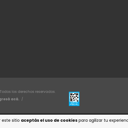
 Todos los derechos reservados.
gresá acá.
/
 este sitio
aceptás el uso de cookies
para agilizar tu experie