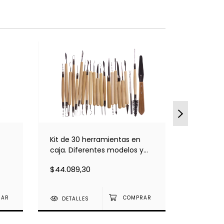
Kit de 30 herramientas en
Kit de 3
caja. Diferentes modelos y
estuche.
medidas
y medid
$44.089,30
$44.081,
DETALLES
DETAL