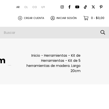
AR
CL
CO
UY
0
$0,00
CREAR CUENTA
INICIAR SESIÓN
-
amistas
Empresa
Envios
Inicio
-
Herramientas
-
Kit de
cm
Herramientas
-
Kit de 5
herramientas de madera. Largo
20cm