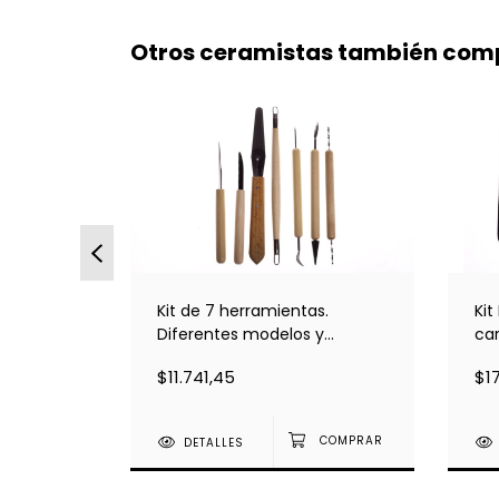
Otros ceramistas también comp
8
Kit de 7 herramientas.
Kit
Diferentes modelos y
ca
medidas
$11.741,45
$17
DETALLES