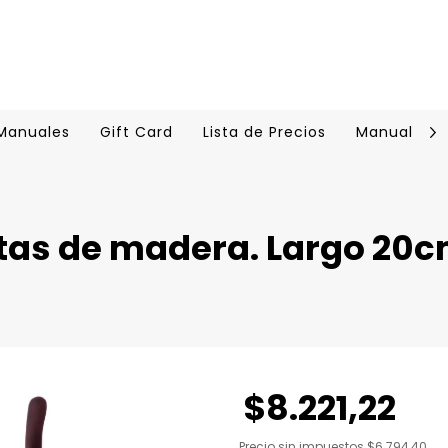
 Manuales
Gift Card
Lista de Precios
Manual Cer
ntas de madera. Largo 20
$8.221,22
Precio sin impuestos
$6.794,40