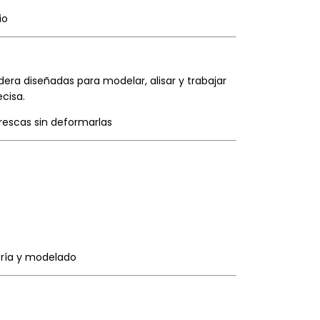
io
ra diseñadas para modelar, alisar y trabajar
ecisa.
frescas sin deformarlas
ería y modelado