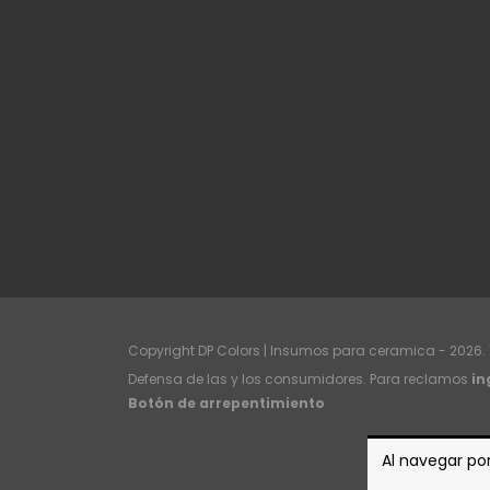
Copyright DP Colors | Insumos para ceramica - 2026.
Defensa de las y los consumidores. Para reclamos
in
Botón de arrepentimiento
Al navegar por