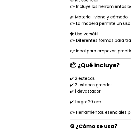
🎯 Kit esencial
👉 Incluye las herramientas bá
🌿 Material liviano y cómodo
👉 La madera permite un uso p
🛠️ Uso versátil
👉 Diferentes formas para tra
👉 Ideal para empezar, practic
📦 ¿Qué incluye?
✔️ 2 estecas
✔️ 2 estecas grandes
✔️ 1 devastador
✔️ Largo: 20 cm
👉 Herramientas esenciales p
⚙️ ¿Cómo se usa?