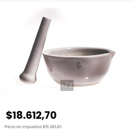
1
/
2
$18.612,70
Precio sin impuestos
$15.382,40