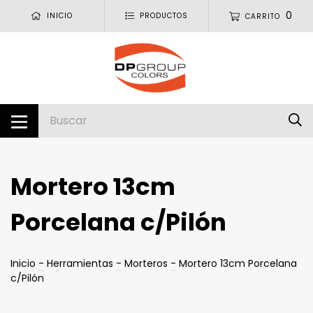
0
INICIO
PRODUCTOS
CARRITO
Mortero 13cm
Porcelana c/Pilón
Inicio
-
Herramientas
-
Morteros
-
Mortero 13cm Porcelana
c/Pilón