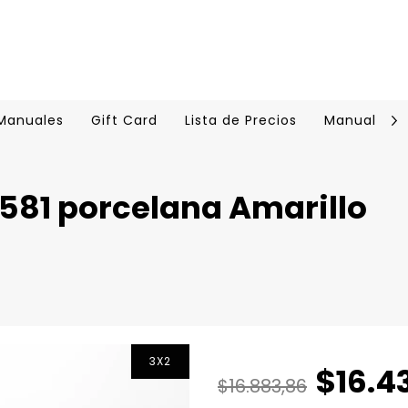
 Manuales
Gift Card
Lista de Precios
Manual Cer
581 porcelana Amarillo
3X2
$16.4
$16.883,86