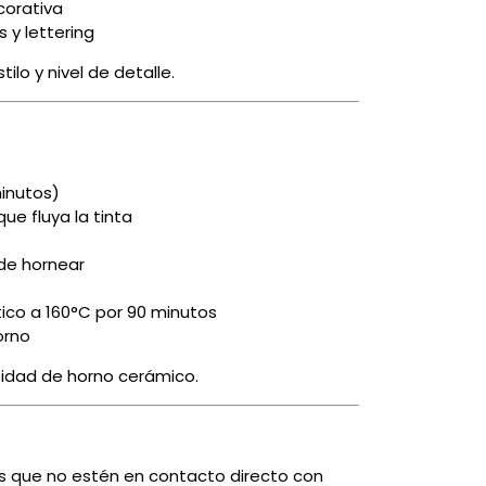
corativa
s y lettering
tilo y nivel de detalle.
minutos)
ue fluya la tinta
 de hornear
ico a 160°C por 90 minutos
orno
esidad de horno cerámico.
ies que no estén en contacto directo con