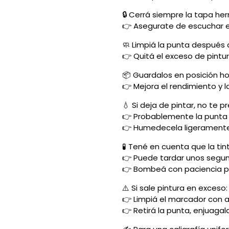
🔒 Cerrá siempre la tapa h
👉 Asegurate de escuchar e
🧼 Limpiá la punta después 
👉 Quitá el exceso de pintu
📦 Guardalos en posición ho
👉 Mejora el rendimiento y la
💧 Si deja de pintar, no te 
👉 Probablemente la punta
👉 Humedecela ligeramente
🧪 Tené en cuenta que la t
👉 Puede tardar unos segun
👉 Bombeá con paciencia p
⚠️ Si sale pintura en exceso:
👉 Limpiá el marcador con 
👉 Retirá la punta, enjuagal