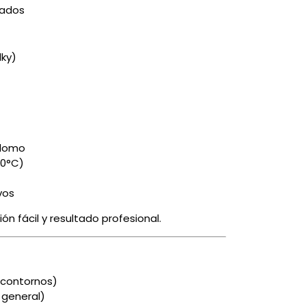
bados
lky)
plomo
50°C)
vos
ón fácil y resultado profesional.
y contornos)
 general)