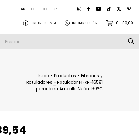
AR
CL
CO
UY
0
$0,00
CREAR CUENTA
INICIAR SESIÓN
-
amistas
Empresa
Envios
Inicio
-
Productos
-
Fibrones y
Rotuladores
-
Rotulador FI-KR-16581
porcelana Amarillo Neón 160°C
39,54