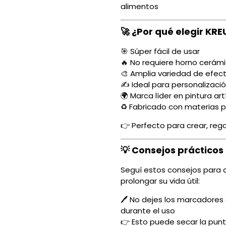
alimentos
🚀 ¿Por qué elegir KRE
🎯 Súper fácil de usar
🔥 No requiere horno cerám
🎨 Amplia variedad de efec
✍️ Ideal para personalizaci
🌍 Marca líder en pintura art
♻️ Fabricado con materias p
👉 Perfecto para crear, reg
💡 Consejos prácticos
Seguí estos consejos para 
prolongar su vida útil:
🖊️ No dejes los marcadores
durante el uso
👉 Esto puede secar la pun