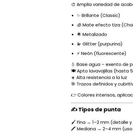
🎨 Amplia variedad de aca
✨ Brillante (Classic)
🧊 Mate efecto tiza (Cha
🌟 Metalizado
💫 Glitter (purpurina)
⚡ Neón (fluorescente)
💧 Base agua – exento de 
🍽️ Apto lavavajillas (hasta 
☀️ Alta resistencia a la luz
🎯 Trazos definidos y cubriti
👉 Colores intensos, aplicaci
✍️ Tipos de punta
🖌️ Fina → 1–2 mm (detalle 
🖍️ Mediana → 2–4 mm (uso