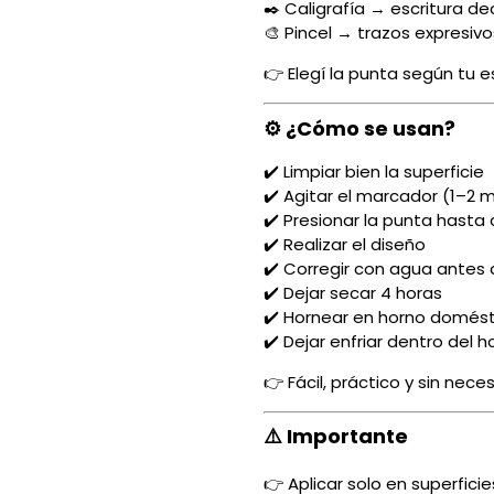
✒️ Caligrafía → escritura de
🎨 Pincel → trazos expresivo
👉 Elegí la punta según tu es
⚙️ ¿Cómo se usan?
✔️ Limpiar bien la superficie
✔️ Agitar el marcador (1–2 
✔️ Presionar la punta hasta q
✔️ Realizar el diseño
✔️ Corregir con agua antes
✔️ Dejar secar 4 horas
✔️ Hornear en horno domést
✔️ Dejar enfriar dentro del h
👉 Fácil, práctico y sin nec
⚠️ Importante
👉 Aplicar solo en superfic