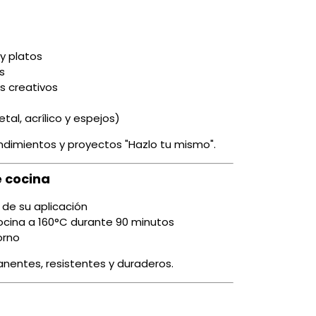
 y platos
s
os creativos
al, acrílico y espejos)
ndimientos y proyectos "Hazlo tu mismo".
e cocina
 de su aplicación
ocina a 160°C durante 90 minutos
orno
nentes, resistentes y duraderos.