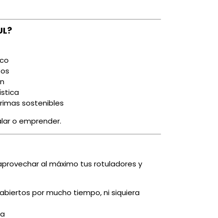
UL?
ico
tos
ón
ística
rimas sostenibles
alar o emprender.
aprovechar al máximo tus rotuladores y
 abiertos por mucho tiempo, ni siquiera
ta