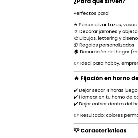
¿Para qué sirven?
Perfectos para:
☕ Personalizar tazas, vasos
🏺 Decorar jarrones y objeto
🎨 Dibujos, lettering y diseñ
🎁 Regalos personalizados
🏠 Decoración del hogar (met
👉 Ideal para hobby, empre
🔥 Fijación en horno d
✔️ Dejar secar 4 horas luego
✔️ Hornear en tu horno de c
✔️ Dejar enfriar dentro del h
👉 Resultado: colores perma
💡 Características