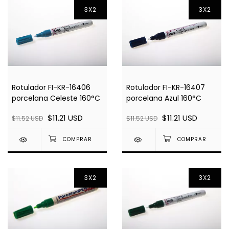
3X2
3X2
Rotulador FI-KR-16406
Rotulador FI-KR-16407
porcelana Celeste 160°C
porcelana Azul 160°C
$11.21 USD
$11.21 USD
$11.52 USD
$11.52 USD
3X2
3X2