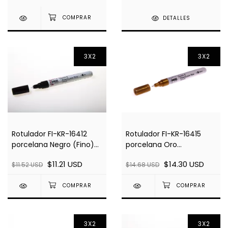
DETALLES
3X2
3X2
Rotulador FI-KR-16412
Rotulador FI-KR-16415
porcelana Negro (Fino)
porcelana Oro
160°C
Metalizado 160°C
$11.21 USD
$14.30 USD
$11.52 USD
$14.68 USD
3X2
3X2