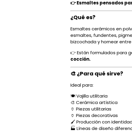
👉 Esmaltes pensados par
¿Qué es?
Esmaltes cerámicos en polv
esmaltes, fundentes, pigmen
bizcochada y hornear entr
👉 Están formulados para 
cocción.
🎨 ¿Para qué sirve?
Ideal para:
🍽️ Vajilla utilitaria
🎨 Cerámica artística
🏺 Piezas utilitarias
🏺 Piezas decorativas
🖌️ Producción con identida
🏭 Líneas de diseño diferen