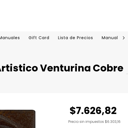
 Manuales
Gift Card
Lista de Precios
Manual Cer
rtistico Venturina Cobre
$7.626,82
Precio sin impuestos
$6.303,16