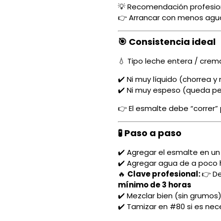
💡 Recomendación profesion
👉 Arrancar con menos agua
🎯 Consistencia ideal
💧 Tipo leche entera / crema
✔️ Ni muy líquido (chorrea y
✔️ Ni muy espeso (queda p
👉 El esmalte debe “correr” 
🧪 Paso a paso
✔️ Agregar el esmalte en u
✔️ Agregar agua de a poco h
🔥
Clave profesional:
👉 D
mínimo de 3 horas
✔️ Mezclar bien (sin grumos
✔️ Tamizar en #80 si es nec