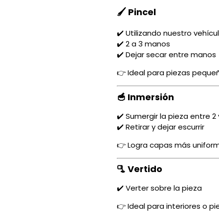
🖌️ Pincel
✔️ Utilizando nuestro vehícu
✔️ 2 a 3 manos
✔️ Dejar secar entre manos
👉 Ideal para piezas peque
🥣 Inmersión
✔️ Sumergir la pieza entre 
✔️ Retirar y dejar escurrir
👉 Logra capas más uniform
🫗 Vertido
✔️ Verter sobre la pieza
👉 Ideal para interiores o p