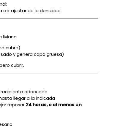
al:
 e ir ajustando la densidad
 liviana
 no cubre)
esado y genera capa gruesa)
pero cubrir.
n recipiente adecuado
asta llegar a la indicada
ejar reposar
24 horas, o al menos un
)
esario