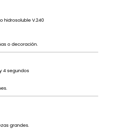
lo hidrosoluble V.240
ñas o decoración.
2 y 4 segundos
es.
iezas grandes.