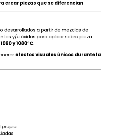
a crear piezas que se diferencian
o desarrollados a partir de mezclas de
tos y/u óxidos para aplicar sobre pieza
e
1060 y 1
080°C
.
generar
efectos visuales únicos durante la
d propia
ciadas