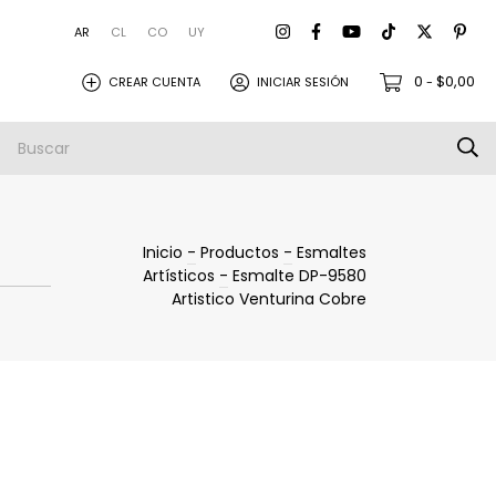
AR
CL
CO
UY
0
$0,00
CREAR CUENTA
INICIAR SESIÓN
-
amistas
Empresa
Envios
Inicio
-
Productos
-
Esmaltes
Artísticos
-
Esmalte DP-9580
Artistico Venturina Cobre