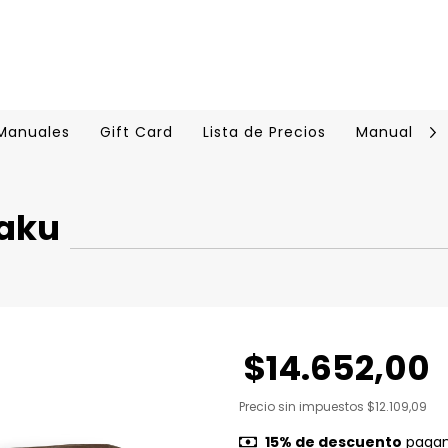
 Manuales
Gift Card
Lista de Precios
Manual Cer
Raku
$14.652,00
Precio sin impuestos
$12.109,09
15% de descuento
pagand