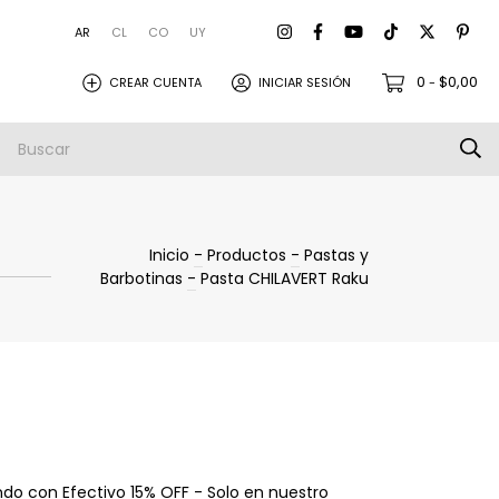
AR
CL
CO
UY
0
$0,00
CREAR CUENTA
INICIAR SESIÓN
-
amistas
Empresa
Envios
Inicio
-
Productos
-
Pastas y
Barbotinas
-
Pasta CHILAVERT Raku
o con Efectivo 15% OFF - Solo en nuestro