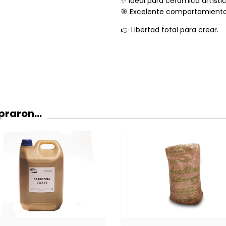
✨ Ideal para cerámica artísti
🎯 Excelente comportamiento
👉 Libertad total para crear.
raron...