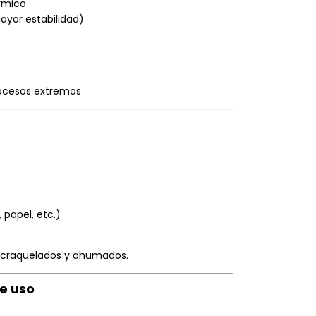
érmico
yor estabilidad)
rocesos extremos
 papel, etc.)
, craquelados y ahumados.
e uso