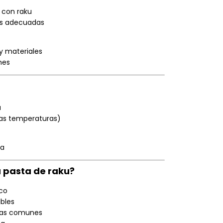
 con raku
as adecuadas
y materiales
nes
a
tas temperaturas)
da
a pasta de raku?
ico
ibles
stas comunes