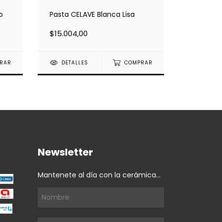
o
Pasta CELAVE Blanca Lisa
Silicato 
$15.004,00
$2.571,7
RAR
DETALLES
COMPRAR
DETAL
Newsletter
Mantenete al día con la cerámica...