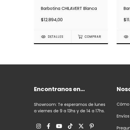
ca Lisa
Barbotina CHILAVERT Blanca
Ba
$12.894,00
$11
COMPRAR
DETALLES
COMPRAR
Encontranos en...
Nos
Cómo
Showroom: Te esperamos de lunes
a viernes de 9 a 13hs y de 14 a 17hs.
Envíos
Pregu