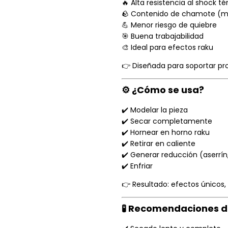
🔥 Alta resistencia al shock t
🪨 Contenido de chamote (ma
💪 Menor riesgo de quiebre
🎯 Buena trabajabilidad
🎨 Ideal para efectos raku
👉 Diseñada para soportar p
⚙️ ¿Cómo se usa?
✔️ Modelar la pieza
✔️ Secar completamente
✔️ Hornear en horno raku
✔️ Retirar en caliente
✔️ Generar reducción (aserrín,
✔️ Enfriar
👉 Resultado: efectos únicos
🧪 Recomendaciones d