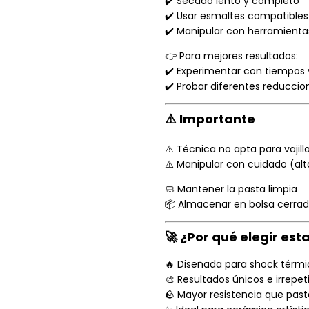
✔️ Secado lento y completo
✔️ Usar esmaltes compatibles
✔️ Manipular con herramient
👉 Para mejores resultados:
✔️ Experimentar con tiempos 
✔️ Probar diferentes reduccio
⚠️ Importante
⚠️ Técnica no apta para vajill
⚠️ Manipular con cuidado (al
🧼 Mantener la pasta limpia
📦 Almacenar en bolsa cerra
🚀 ¿Por qué elegir est
🔥 Diseñada para shock térm
🎨 Resultados únicos e irrepet
🪨 Mayor resistencia que pa