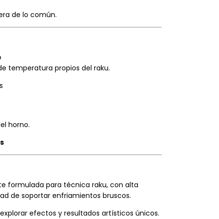
era de lo común.
o
e temperatura propios del raku.
s
el horno.
es
 formulada para técnica raku, con alta
dad de soportar enfriamientos bruscos.
xplorar efectos y resultados artísticos únicos.