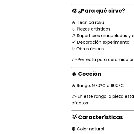
🎨 ¿Para qué sirve?
🔥 Técnica raku
🏺 Piezas artísticas
🎨 Superficies craqueladas y 
🖌️ Decoración experimental
✨ Obras únicas
👉 Perfecta para cerámica art
🔥 Cocción
🔥 Rango: 970°C a 1100°C
👉 En este rango la pieza está
efectos
💡 Características
🟤 Color natural